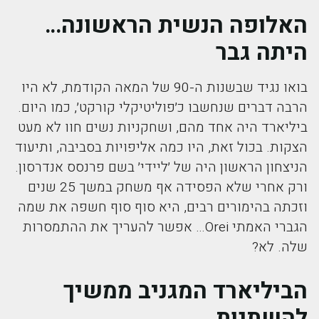
האלופה הנשית הראשונה…
היתה גבר
בואו נגיד שבשנות ה-90 של המאה הקודמת, לא היו
הרבה דברים שנחשבו כ׳פוליטיקלי קורקט׳, כמו היום.
ביליארד היה אחד מהם, ושחקניות נשים חוו לא מעט
הצקות. בכול זאת, היו כמה אליפויות בסביבה, ותיעוד
הניצחון הראשון היה של ׳ליידי׳ בשם פרנסס אנדרסון.
ורק אחרי שלא הפסידה אף משחק במשך 25 שנים
וזכתה בהימורים רבים, היא סוף סוף חשפה את שמה
הגברי האמתי Orei… אפשר להעריך את ההתמסרות
שלה. לא?
הביליארד המגניב ממשיך
להשתנות