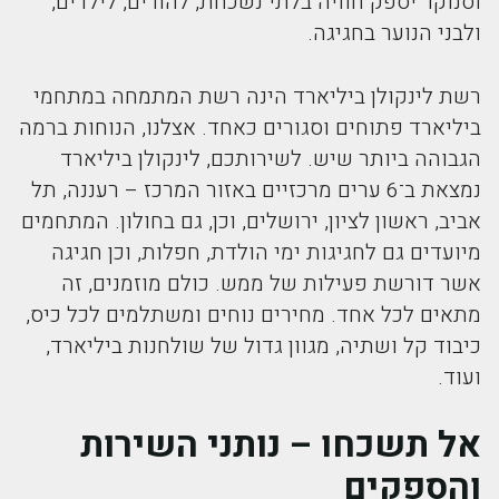
וסנוקר יספק חוויה בלתי נשכחת, להורים, לילדים,
ולבני הנוער בחגיגה.
רשת לינקולן ביליארד הינה רשת המתמחה במתחמי
ביליארד פתוחים וסגורים כאחד. אצלנו, הנוחות ברמה
הגבוהה ביותר שיש. לשירותכם, לינקולן ביליארד
נמצאת ב־6 ערים מרכזיים באזור המרכז – רעננה, תל
אביב, ראשון לציון, ירושלים, וכן, גם בחולון. המתחמים
מיועדים גם לחגיגות ימי הולדת, חפלות, וכן חגיגה
אשר דורשת פעילות של ממש. כולם מוזמנים, זה
מתאים לכל אחד. מחירים נוחים ומשתלמים לכל כיס,
כיבוד קל ושתיה, מגוון גדול של שולחנות ביליארד,
ועוד.
אל תשכחו – נותני השירות
והספקים