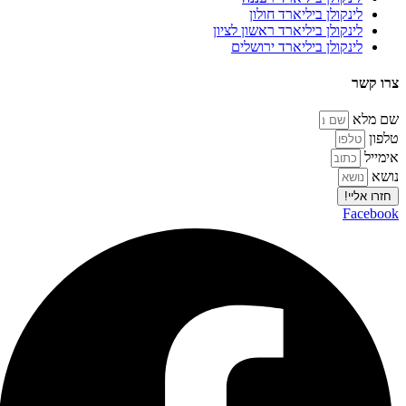
לינקולן ביליארד חולון
לינקולן ביליארד ראשון לציון
לינקולן ביליארד ירושלים
צרו
קשר
שם מלא
טלפון
אימייל
נושא
חזרו אליי!
Facebook