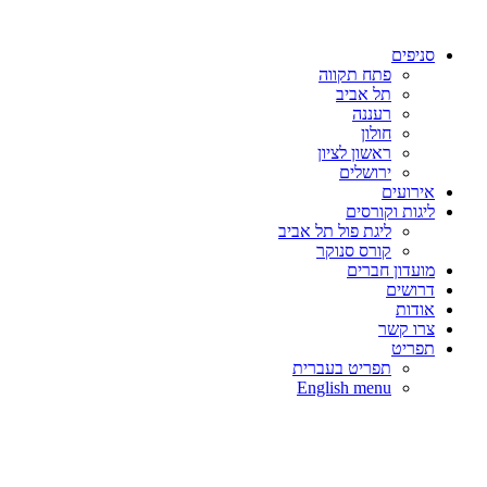
לג
תוכן
סניפים
פתח תקווה
תל אביב
רעננה
חולון
ראשון לציון
ירושלים
אירועים
ליגות וקורסים
ליגת פול תל אביב
קורס סנוקר
מועדון חברים
דרושים
אודות
צרו קשר
תפריט
תפריט בעברית
English menu