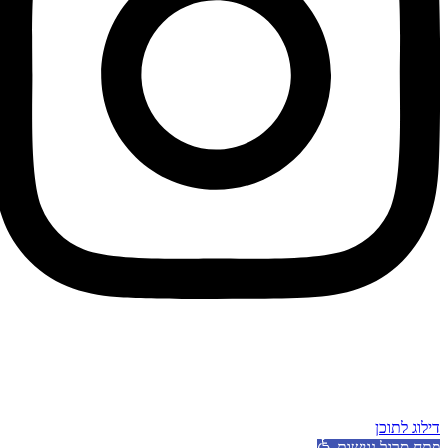
כל הזכויות שמורות ל
לינקולן ביליארד
נבנה ועוצב ע”י
ג’וני סטודיו
&
למונז
דילוג לתוכן
פתח סרגל נגישות