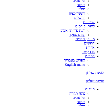
תל אביב
רעננה
חולון
ראשון לציון
ירושלים
אירועים
ליגות וקורסים
ליגת פול תל אביב
קורס סנוקר
מועדון חברים
דרושים
אודות
צרו קשר
תפריט
תפריט בעברית
English menu
הזמנת שולחן
הזמנת שולחן
סניפים
פתח תקווה
תל אביב
רעננה