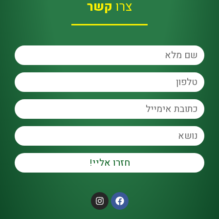
צרו
קשר
חזרו אליי!