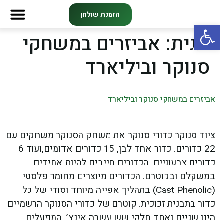
הזמנת שולחן
פתח סרגל נגישות
תגית:
אביזרים במשחקי
צרו קשר
מועדון חב
ליגות וק
סנוקר וביליארד
אביזרים במשחקי סנוקר וביליארד
ציוד סנוקר כדורי סנוקר את משחק הסנוקר משחקים עם
22 כדורים. כדור אחד לבן, 15 כדורים אדומים,ועוד 6
כדורים צבעוניים. הכדורים חייבים להיות אחידים
במשקלם ובקוטרם. הכדורים מיוצרים מחומר פלסטי
(Cast Phenolic) בתהליך אפייה מיוחד וסודי של כל
כדור בתבנית זכוכית. קוטרם של כדורי הסנוקר הרשמיים
הינו שניים ואחד חלקי שש עשרה אינץ’. המפעלים