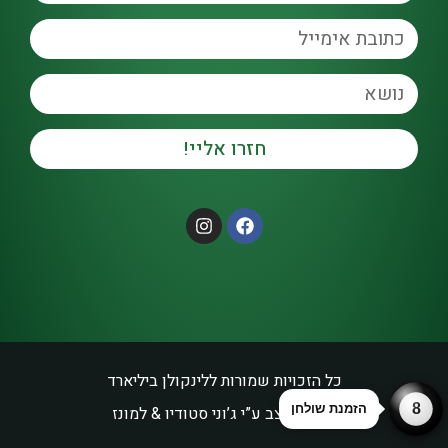
חזרו אליי!
כל הזכויות שמורות ל
לינקולן ביליארד
8
הזמנת שולחן
נבנה ועוצב ע”י
ג’וני סטודיו
&
למונז